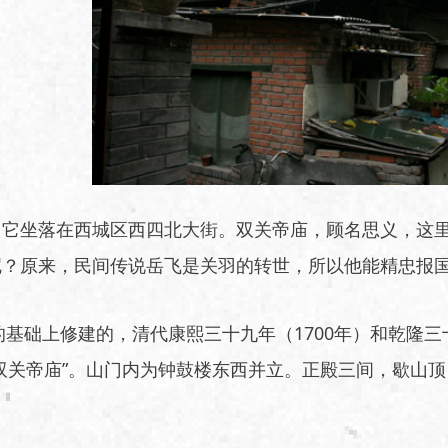
，它坐落在西城区西四北大街。双关帝庙，顾名思义，这
？原来，民间传说岳飞是关羽的转世，所以他能精忠报国
的基础上修建的，清代康熙三十九年（1700年）和乾隆
双关帝庙”。山门内为钟鼓楼东西并立。正殿三间，歇山