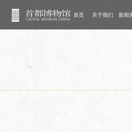
首页
关于我们
新闻