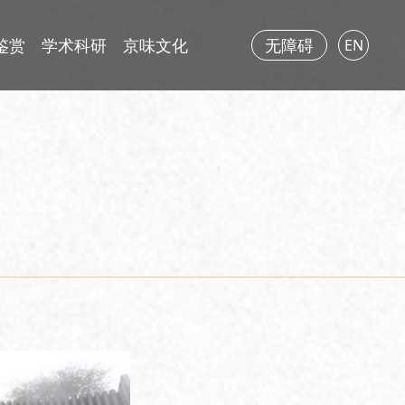
鉴赏
学术科研
京味文化
无障碍
EN